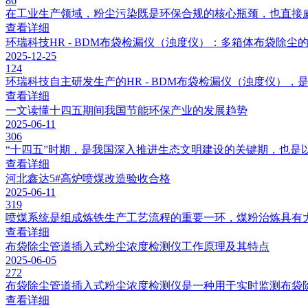
86
在工业生产领域，粉尘污染既是环保合规的核心瓶颈，也直接威
查看详细
环瑞科技HR - BDM布袋检漏仪（浊度仪）：多箱体布袋除尘
2025-12-25
124
环瑞科技自主研发生产的HR - BDM布袋检漏仪（浊度仪），是
查看详细
一文读懂十四五期间我国节能环保产业的发展趋势
2025-06-11
306
“十四五”时期，是我国深入推进生态文明建设的关键期，也是以
查看详细
河北鑫达5#高炉喷煤改造验收合格
2025-06-11
319
喷煤系统是组成炼铁生产工艺流程的重要一环，煤粉治炼具有大
查看详细
布袋除尘管道插入式粉尘浓度检测仪工作原理及其特点
2025-06-05
272
布袋除尘管道插入式粉尘浓度检测仪是一种用于实时监测布袋除
查看详细