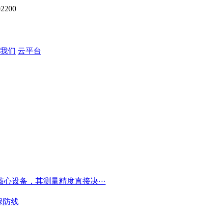
200
我们
云平台
心设备，其测量精度直接决···
保防线