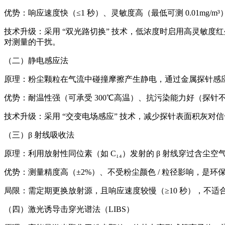
优势：响应速度快（≤1 秒）、灵敏度高（最低可测 0.01m
技术升级：采用 “双光路切换” 技术，低浓度时启用高灵敏度
对测量的干扰。
（二）静电感应法
原理：粉尘颗粒在气流中碰撞摩擦产生静电，通过金属探针感
优势：耐温性强（可承受 300℃高温）、抗污染能力好（探
技术升级：采用 “交变电场感应” 技术，减少探针表面积灰对信
（三）β 射线吸收法
原理：利用放射性同位素（如 C₁₄）发射的 β 射线穿过含尘
优势：测量精度高（±2%）、不受粉尘颜色 / 粒径影响，是环
局限：需定期更换放射源，且响应速度较慢（≥10 秒），不适
（四）激光诱导击穿光谱法（LIBS）