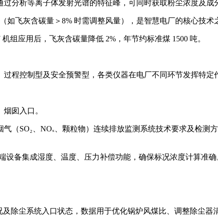
通过分析等离子体发射光谱的特征峰，可同时获取粉尘浓度及成
数据（如飞灰含碳量＞8% 时需调整风量），是智慧电厂的核心技术
机组应用后，飞灰含碳量降低 2%，年节约标准煤 1500 吨。
、过程控制型及安全预警型，各类仪器在电厂不同环节发挥特定
、烟囱入口。
（SO₂、NOₓ、颗粒物）连续排放监测系统技术要求及检测方法》
高端设备集成湿度、温度、压力补偿功能，确保标况浓度计算准确
映燃烧工况及除尘系统入口状态，数据用于优化锅炉风煤比、调整除尘器