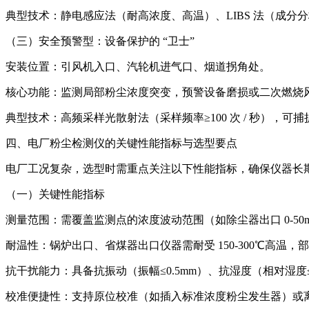
典型技术：静电感应法（耐高浓度、高温）、LIBS 法（成分分
（三）安全预警型：设备保护的 “卫士”
安装位置：引风机入口、汽轮机进气口、烟道拐角处。
核心功能：监测局部粉尘浓度突变，预警设备磨损或二次燃烧
典型技术：高频采样光散射法（采样频率≥100 次 / 秒），
四、电厂粉尘检测仪的关键性能指标与选型要点
电厂工况复杂，选型时需重点关注以下性能指标，确保仪器长
（一）关键性能指标
测量范围：需覆盖监测点的浓度波动范围（如除尘器出口 0-50mg/
耐温性：锅炉出口、省煤器出口仪器需耐受 150-300℃高温，
抗干扰能力：具备抗振动（振幅≤0.5mm）、抗湿度（相对湿度≤9
校准便捷性：支持原位校准（如插入标准浓度粉尘发生器）或离