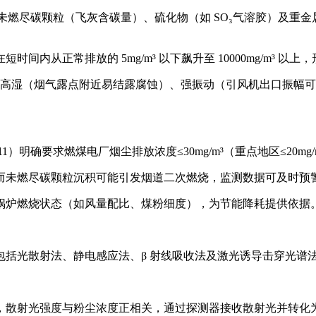
₃等）、未燃尽碳颗粒（飞灰含碳量）、硫化物（如 SO₃气溶胶）及重
从正常排放的 5mg/m³ 以下飙升至 10000mg/m³ 以上，
）、高湿（烟气露点附近易结露腐蚀）、强振动（引风机出口振幅可
11）明确要求燃煤电厂烟尘排放浓度≤30mg/m³（重点地区≤20
而未燃尽碳颗粒沉积可能引发烟道二次燃烧，监测数据可及时预
锅炉燃烧状态（如风量配比、煤粉细度），为节能降耗提供依据
括光散射法、静电感应法、β 射线吸收法及激光诱导击穿光谱法
，散射光强度与粉尘浓度正相关，通过探测器接收散射光并转化