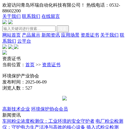
欢迎访问青岛环瑞自动化科技有限公司！ 热线电话：0532-
88602200
关于我们
联系我们
在线留言
搜索
网站首页
产品展示
新闻资讯
应用场景
资质证书
关于我们
联
系我们
云平台
资质证书
当前位置：
首页
>>
资质证书
环境保护产业协会
发布时间：2025-06-09
浏览人数：527
高新技术企业
环境保护协会会员
新闻资讯
车间粉尘浓度检测仪：工业环境的安全守护者
电厂粉尘检测
仪：守护电力生产洁净与高效的核心设备
插入式粉尘检测