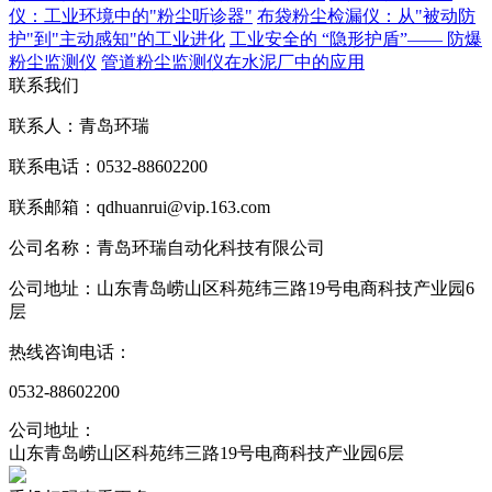
仪：工业环境中的"粉尘听诊器"
布袋粉尘检漏仪：从"被动防
护"到"主动感知"的工业进化
工业安全的 “隐形护盾”—— 防爆
粉尘监测仪
管道粉尘监测仪在水泥厂中的应用
联系我们
联系人：青岛环瑞
联系电话：0532-88602200
联系邮箱：qdhuanrui@vip.163.com
公司名称：青岛环瑞自动化科技有限公司
公司地址：山东青岛崂山区科苑纬三路19号电商科技产业园6
层
热线咨询电话：
0532-88602200
公司地址：
山东青岛崂山区科苑纬三路19号电商科技产业园6层