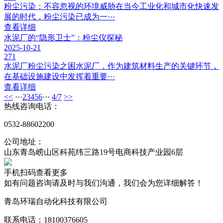
粉尘污染：不容忽视的环境威胁在当今工业化和城市化快速发
展的时代，粉尘污染已成为一···
查看详细
水泥厂的“隐形卫士”：粉尘仪探秘
2025-10-21
271
水泥厂粉尘污染之困水泥厂，作为建筑材料生产的关键环节，
在基础设施建设中发挥着重要···
查看详细
<<
···
2
3
4
5
6
···
4/7
>>
热线咨询电话：
0532-88602200
公司地址：
山东青岛崂山区科苑纬三路19号电商科技产业园6层
手机扫码查看更多
如有问题咨询请及时与我们沟通，我们会为您详细解答！
青岛环瑞自动化科技有限公司
联系电话：18100376605